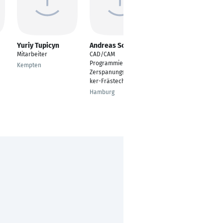
Yuriy Tupicyn
Andreas Schneider
Christian Kunert
Mitarbeiter
CAD/CAM
Objektleiter
Programmierer /
Kempten
Denkendorf
Zerspanungsmechani
ker-Frästechnik
Hamburg