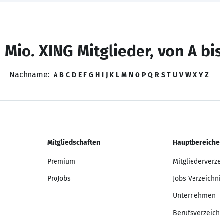
 Mio. XING Mitglieder, von A bi
Nachname:
A
B
C
D
E
F
G
H
I
J
K
L
M
N
O
P
Q
R
S
T
U
V
W
X
Y
Z
Mitgliedschaften
Hauptbereiche
Premium
Mitgliederverz
ProJobs
Jobs Verzeichn
Unternehmen
Berufsverzeich