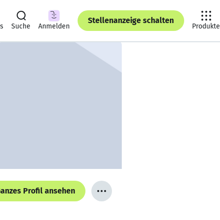
Stellenanzeige schalten
ts
Suche
Anmelden
Produkte
anzes Profil ansehen