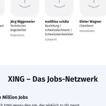
Jörg Niggemeier
matthias schätz
Dieter Wagner
ani
Technischer
Bauleitung /
Chemikant
Angestellter
schweissfachmann /
Holzminden
Schweisswerkmeister
Paderborn
schwerin
XING – Das Jobs-Netzwerk
 Million Jobs
t XING genau den Job, der wirklich zu Dir passt.