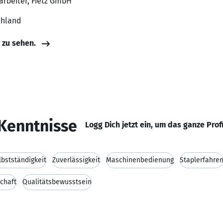
arbeiter, Fietz GmbH
chland
e zu sehen.
Kenntnisse
Logg Dich jetzt ein, um das ganze Prof
lbstständigkeit
Zuverlässigkeit
Maschinenbedienung
Staplerfahre
chaft
Qualitätsbewusstsein