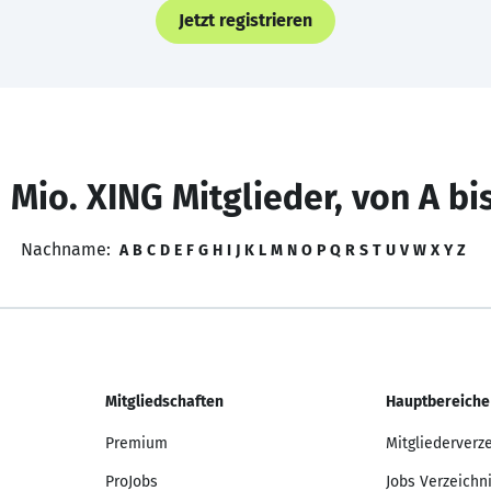
Jetzt registrieren
 Mio. XING Mitglieder, von A bi
Nachname:
A
B
C
D
E
F
G
H
I
J
K
L
M
N
O
P
Q
R
S
T
U
V
W
X
Y
Z
Mitgliedschaften
Hauptbereiche
Premium
Mitgliederverz
ProJobs
Jobs Verzeichn