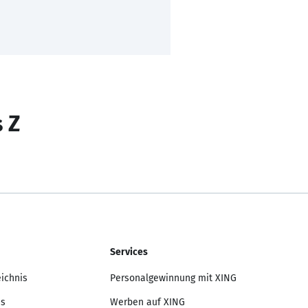
s Z
Services
eichnis
Personalgewinnung mit XING
is
Werben auf XING