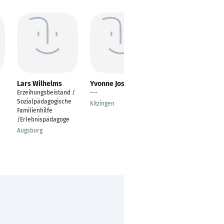
Lars Wilhelms
Yvonne Josef
Lisa Marie Brenner
Erzeihungsbeistand /
---
---
Sozialpädagogische
Kitzingen
Leipzig
Familienhilfe
/Erlebnispädagoge
Augsburg