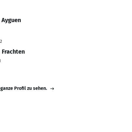
n Ayguen
22
 Frachten
H
 ganze Profil zu sehen.