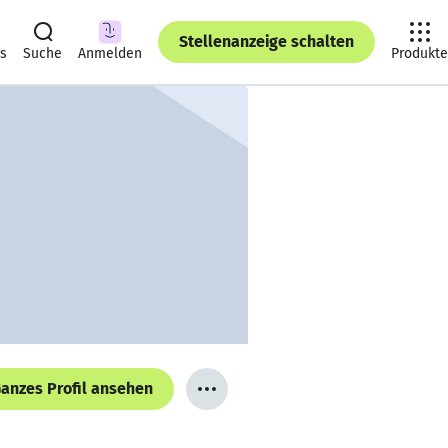
Stellenanzeige schalten
ts
Suche
Anmelden
Produkte
anzes Profil ansehen