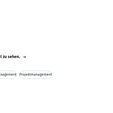
il zu sehen.
anagement
Projektmanagement