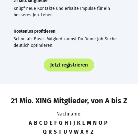
21 Mio. Mitglieder
Knüpf neue Kontakte und erhalte Impulse für ein
besseres Job-Leben.
Kostenlos profitieren
Schon als Basis-Mitglied kannst Du Deine Job-Suche
deutlich optimieren.
Jetzt registrieren
21 Mio. XING Mitglieder, von A bis Z
Nachname:
A
B
C
D
E
F
G
H
I
J
K
L
M
N
O
P
Q
R
S
T
U
V
W
X
Y
Z