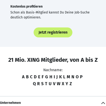
Kostenlos profitieren
Schon als Basis-Mitglied kannst Du Deine Job-Suche
deutlich optimieren.
Jetzt registrieren
21 Mio. XING Mitglieder, von A bis Z
Nachname:
A
B
C
D
E
F
G
H
I
J
K
L
M
N
O
P
Q
R
S
T
U
V
W
X
Y
Z
Unternehmen