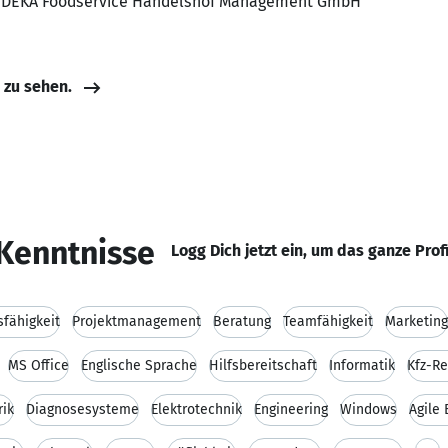
, EDEKA Foodservice Handelshof Management GmbH
e zu sehen.
Kenntnisse
Logg Dich jetzt ein, um das ganze Prof
fähigkeit
Projektmanagement
Beratung
Teamfähigkeit
Marketing
MS Office
Englische Sprache
Hilfsbereitschaft
Informatik
Kfz-R
rik
Diagnosesysteme
Elektrotechnik
Engineering
Windows
Agile 