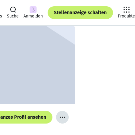
Stellenanzeige schalten
ts
Suche
Anmelden
Produkte
anzes Profil ansehen