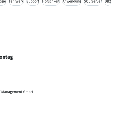
ogie
Fahrwerk
Support
Höflichkeit
Anwendung
SQL Server
DB2
Montag
of Management GmbH