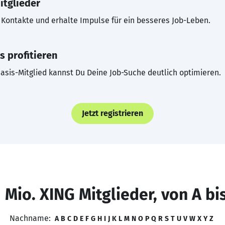
itglieder
Kontakte und erhalte Impulse für ein besseres Job-Leben.
s profitieren
asis-Mitglied kannst Du Deine Job-Suche deutlich optimieren.
Jetzt registrieren
 Mio. XING Mitglieder, von A bi
Nachname:
A
B
C
D
E
F
G
H
I
J
K
L
M
N
O
P
Q
R
S
T
U
V
W
X
Y
Z