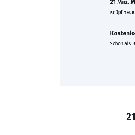
21 Mio. M
Knüpf neue 
Kostenlo
Schon als B
21