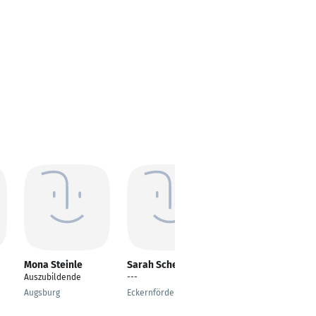
Mona Steinle
Sarah Scheller
Mouad Aitbihi
Auszubildende
---
---
Augsburg
Eckernförde
Dortmund