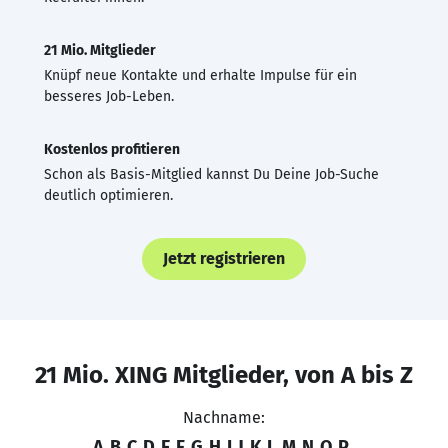
21 Mio. Mitglieder
Knüpf neue Kontakte und erhalte Impulse für ein
besseres Job-Leben.
Kostenlos profitieren
Schon als Basis-Mitglied kannst Du Deine Job-Suche
deutlich optimieren.
Jetzt registrieren
21 Mio. XING Mitglieder, von A bis Z
Nachname:
A
B
C
D
E
F
G
H
I
J
K
L
M
N
O
P