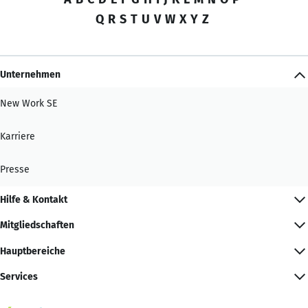
Q
R
S
T
U
V
W
X
Y
Z
Unternehmen
New Work SE
Karriere
Presse
Hilfe & Kontakt
Mitgliedschaften
Hauptbereiche
Services