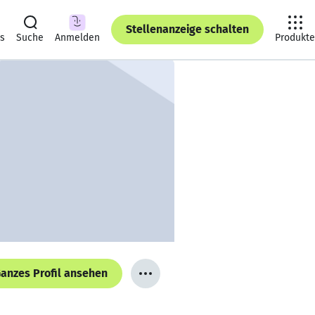
Stellenanzeige schalten
ts
Suche
Anmelden
Produkte
anzes Profil ansehen