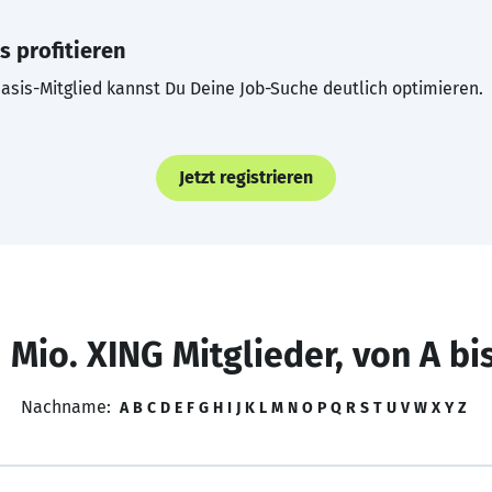
s profitieren
asis-Mitglied kannst Du Deine Job-Suche deutlich optimieren.
Jetzt registrieren
 Mio. XING Mitglieder, von A bi
Nachname:
A
B
C
D
E
F
G
H
I
J
K
L
M
N
O
P
Q
R
S
T
U
V
W
X
Y
Z