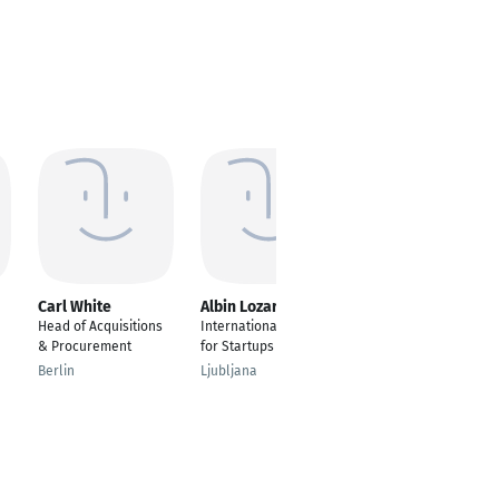
Carl White
Albin Lozar
Katrin Großmann
Head of Acquisitions
International Tracker
Co-Founder & CEO |
& Procurement
for Startups
Speaker &
Interimsmanager
Berlin
Ljubljana
Berlin