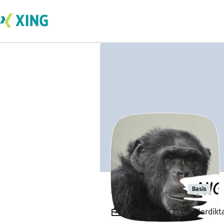
Bene Bruba
Basis
Angestellt, CEO, Niglerdikt