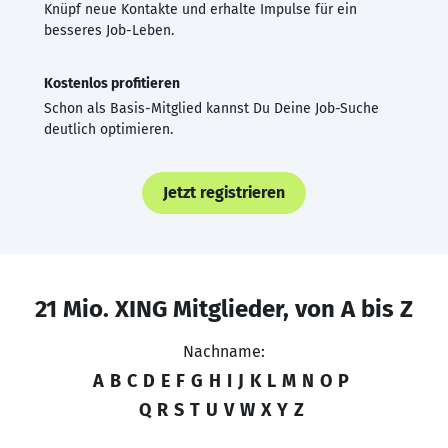
Knüpf neue Kontakte und erhalte Impulse für ein
besseres Job-Leben.
Kostenlos profitieren
Schon als Basis-Mitglied kannst Du Deine Job-Suche
deutlich optimieren.
Jetzt registrieren
21 Mio. XING Mitglieder, von A bis Z
Nachname:
A
B
C
D
E
F
G
H
I
J
K
L
M
N
O
P
Q
R
S
T
U
V
W
X
Y
Z