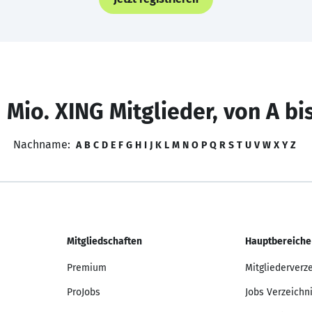
 Mio. XING Mitglieder, von A bi
Nachname:
A
B
C
D
E
F
G
H
I
J
K
L
M
N
O
P
Q
R
S
T
U
V
W
X
Y
Z
Mitgliedschaften
Hauptbereiche
Premium
Mitgliederverz
ProJobs
Jobs Verzeichn