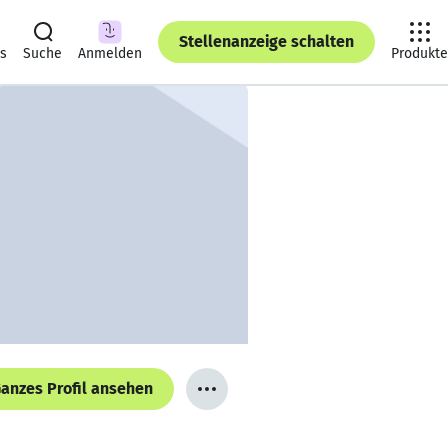
Stellenanzeige schalten
ts
Suche
Anmelden
Produkte
anzes Profil ansehen