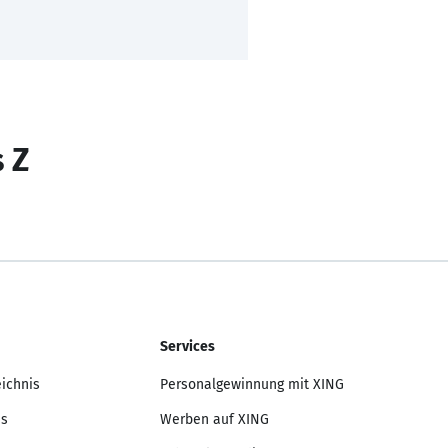
s Z
Services
eichnis
Personalgewinnung mit XING
is
Werben auf XING