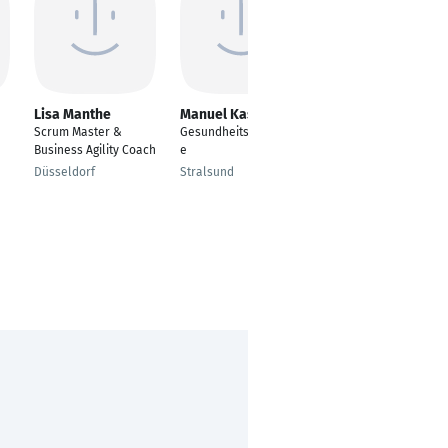
Lisa Manthe
Manuel Kasch
Daniel Luthra
Scrum Master &
Gesundheitsökonomi
Communication
Business Agility Coach
e
advice and sports
event management
Düsseldorf
Stralsund
Berlin