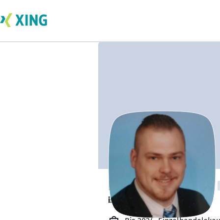
Benjamin Enders
ist offen für Projekte. 🔎