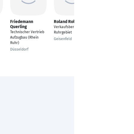
Friedemann
Roland Rolla
Boris Burger
Querling
Verkaufsberater B2B
Stellvertretende
Technischer Vertrieb
Ruhrgebiet
Verkaufsleitung BMW
Aufzugbau (Rhein
// Verkaufsberater
Geisenfeld
Ruhr)
BMW
Düsseldorf
Bonn