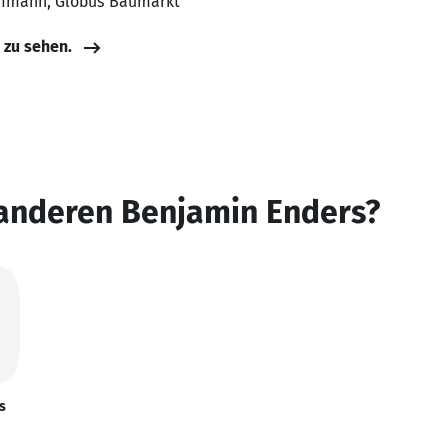
aufmann, Globus Baumarkt
e zu sehen.
 anderen Benjamin Enders?
s