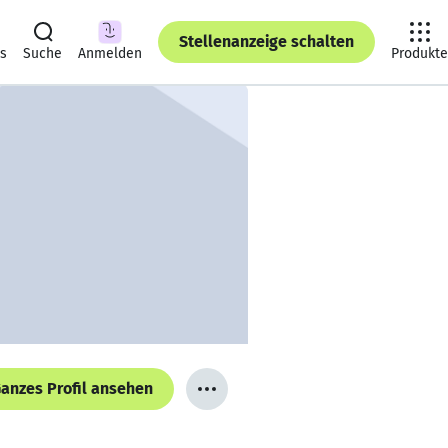
Stellenanzeige schalten
ts
Suche
Anmelden
Produkte
anzes Profil ansehen