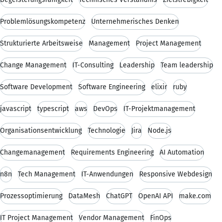
Problemlösungskompetenz
Unternehmerisches Denken
Strukturierte Arbeitsweise
Management
Project Management
Change Management
IT-Consulting
Leadership
Team leadership
Software Development
Software Engineering
elixir
ruby
javascript
typescript
aws
DevOps
IT-Projektmanagement
Organisationsentwicklung
Technologie
Jira
Node.js
Changemanagement
Requirements Engineering
AI Automation
n8n
Tech Management
IT-Anwendungen
Responsive Webdesign
Prozessoptimierung
DataMesh
ChatGPT
OpenAI API
make.com
IT Project Management
Vendor Management
FinOps