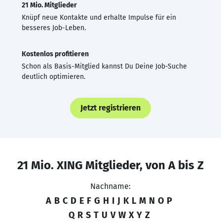
21 Mio. Mitglieder
Knüpf neue Kontakte und erhalte Impulse für ein
besseres Job-Leben.
Kostenlos profitieren
Schon als Basis-Mitglied kannst Du Deine Job-Suche
deutlich optimieren.
Jetzt registrieren
21 Mio. XING Mitglieder, von A bis Z
Nachname:
A
B
C
D
E
F
G
H
I
J
K
L
M
N
O
P
Q
R
S
T
U
V
W
X
Y
Z