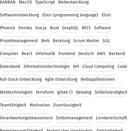
KANBAN
MacOS
TypeScript
Webentwicklung
Softwareentwicklung
Elixir (programming language)
Elixir
Phoenix
Heroku
Vue.js
Nuxt
GraphQL
REST
Software
Projektmanagement
Web
Beratung
Scrum Master
SQL
Computer
React
Informatik
Frontend
Deutsch
AWS
Backend
Datenbank
Informationstechnologie
API
Cloud Computing
Code
Full-Stack-Entwicklung
Agile Entwicklung
Webapplikationen
Webtechnologien
terraform
gitlab CI
datadog
Selbstständigkeit
Teamfähigkeit
Motivation
Zuverlässigkeit
Verantwortungsbewusstsein
Selbstmanagement
Lernbereitschaft
Begeisterungsfähigkeit
Technisches Verständnis
Zielstrebigkeit