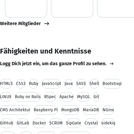
Weitere Mitglieder
Fähigkeiten und Kenntnisse
Logg Dich jetzt ein, um das ganze Profil zu sehen.
HTML5
CSS3
Ruby
JavaScript
Java
SASS
Shell
Bootstrap
LINUX
Ruby on Rails
RSpec
Apache
MySQL
Git
CMS Architektur
Raspberry Pi
MongoDB
MariaDB
NGinx
GitHub
GitLab
Docker
SCRUM
SipGate
Crystal
sidekiq