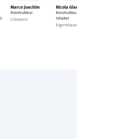
Marco joachim
Nicola Giannelli
Carsten Gerwers
Konstrukteur
Konstrukteur /
Inventor CAD-
t
Inhaber
Konstrukteur
Criesbach
Ergertshausen
Gescher