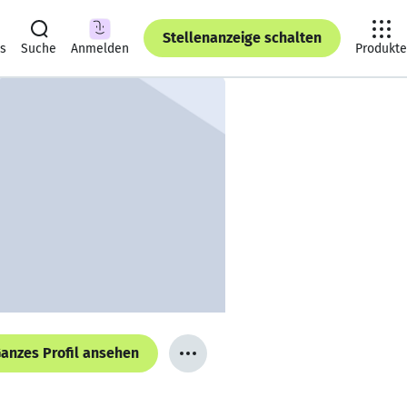
Stellenanzeige schalten
ts
Suche
Anmelden
Produkte
anzes Profil ansehen