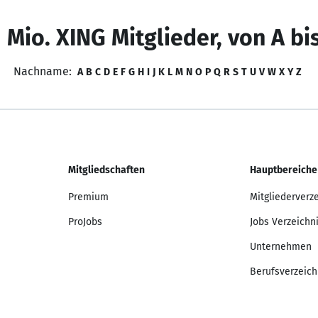
 Mio. XING Mitglieder, von A bi
Nachname:
A
B
C
D
E
F
G
H
I
J
K
L
M
N
O
P
Q
R
S
T
U
V
W
X
Y
Z
Mitgliedschaften
Hauptbereiche
Premium
Mitgliederverz
ProJobs
Jobs Verzeichn
Unternehmen
Berufsverzeich