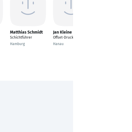
Matthias Schmidt
Jan Kleine
Echtler Bernd
Schichtführer
Offset-Drucker
Printing
Specialist/Shift
Hamburg
Hanau
Coordinator
Au SG