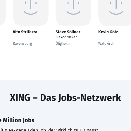
Vito Strifezza
Steve Söllner
Kevin Götz
---
Flexodrucker
---
Ravensburg
Ötigheim
Waldkirch
XING – Das Jobs-Netzwerk
 Million Jobs
t XING genau den Job, der wirklich zu Dir passt.