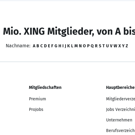
 Mio. XING Mitglieder, von A bi
Nachname:
A
B
C
D
E
F
G
H
I
J
K
L
M
N
O
P
Q
R
S
T
U
V
W
X
Y
Z
Mitgliedschaften
Hauptbereiche
Premium
Mitgliederverz
ProJobs
Jobs Verzeichn
Unternehmen
Berufsverzeich