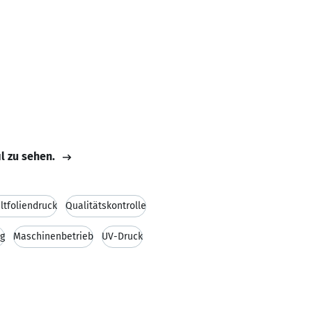
il zu sehen.
ltfoliendruck
Qualitätskontrolle
ng
Maschinenbetrieb
UV-Druck