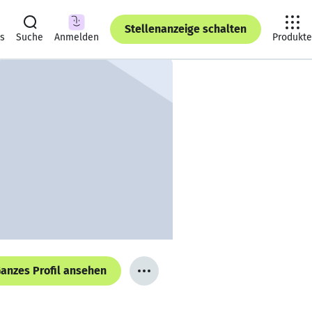
Stellenanzeige schalten
ts
Suche
Anmelden
Produkte
anzes Profil ansehen