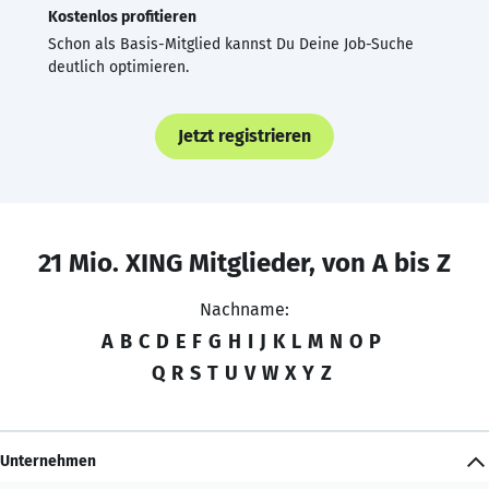
Kostenlos profitieren
Schon als Basis-Mitglied kannst Du Deine Job-Suche
deutlich optimieren.
Jetzt registrieren
21 Mio. XING Mitglieder, von A bis Z
Nachname:
A
B
C
D
E
F
G
H
I
J
K
L
M
N
O
P
Q
R
S
T
U
V
W
X
Y
Z
Unternehmen