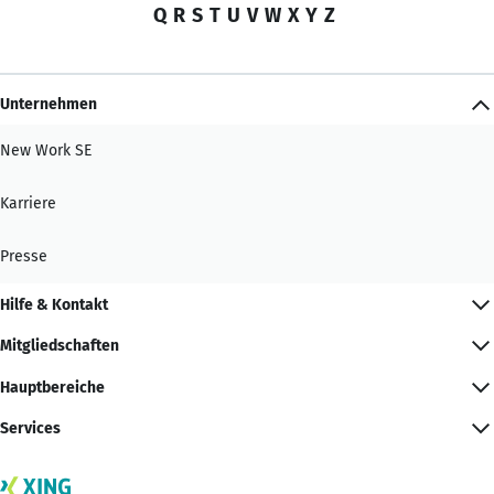
Q
R
S
T
U
V
W
X
Y
Z
Unternehmen
New Work SE
Karriere
Presse
Hilfe & Kontakt
Mitgliedschaften
Hauptbereiche
Services