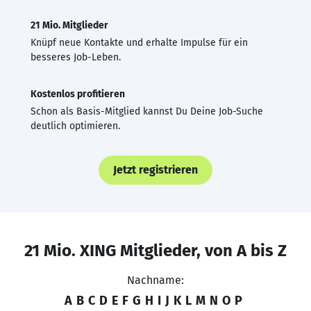
21 Mio. Mitglieder
Knüpf neue Kontakte und erhalte Impulse für ein
besseres Job-Leben.
Kostenlos profitieren
Schon als Basis-Mitglied kannst Du Deine Job-Suche
deutlich optimieren.
Jetzt registrieren
21 Mio. XING Mitglieder, von A bis Z
Nachname:
A
B
C
D
E
F
G
H
I
J
K
L
M
N
O
P