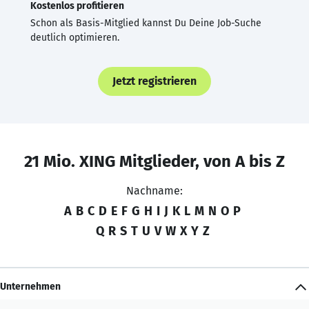
Kostenlos profitieren
Schon als Basis-Mitglied kannst Du Deine Job-Suche
deutlich optimieren.
Jetzt registrieren
21 Mio. XING Mitglieder, von A bis Z
Nachname:
A
B
C
D
E
F
G
H
I
J
K
L
M
N
O
P
Q
R
S
T
U
V
W
X
Y
Z
Unternehmen