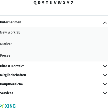
Q
R
S
T
U
V
W
X
Y
Z
Unternehmen
New Work SE
Karriere
Presse
Hilfe & Kontakt
Mitgliedschaften
Hauptbereiche
Services