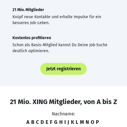
21 Mio. Mitglieder
Knüpf neue Kontakte und erhalte Impulse für ein
besseres Job-Leben.
Kostenlos profitieren
Schon als Basis-Mitglied kannst Du Deine Job-Suche
deutlich optimieren.
Jetzt registrieren
21 Mio. XING Mitglieder, von A bis Z
Nachname:
A
B
C
D
E
F
G
H
I
J
K
L
M
N
O
P