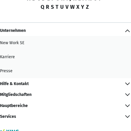
Q
R
S
T
U
V
W
X
Y
Z
Unternehmen
New Work SE
Karriere
Presse
Hilfe & Kontakt
Mitgliedschaften
Hauptbereiche
Services