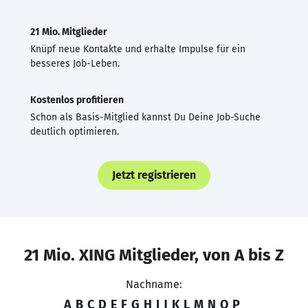
21 Mio. Mitglieder
Knüpf neue Kontakte und erhalte Impulse für ein
besseres Job-Leben.
Kostenlos profitieren
Schon als Basis-Mitglied kannst Du Deine Job-Suche
deutlich optimieren.
Jetzt registrieren
21 Mio. XING Mitglieder, von A bis Z
Nachname:
A
B
C
D
E
F
G
H
I
J
K
L
M
N
O
P