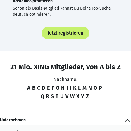
Kostenlos profitieren
Schon als Basis-Mitglied kannst Du Deine Job-Suche
deutlich optimieren.
Jetzt registrieren
21 Mio. XING Mitglieder, von A bis Z
Nachname:
A
B
C
D
E
F
G
H
I
J
K
L
M
N
O
P
Q
R
S
T
U
V
W
X
Y
Z
Unternehmen