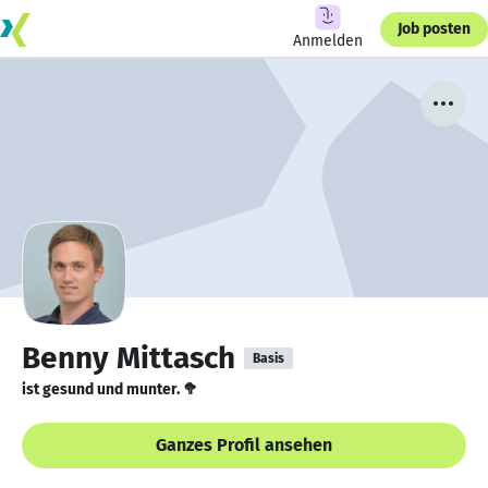
Job posten
Anmelden
Benny Mittasch
Basis
ist gesund und munter. 🥦
Ganzes Profil ansehen