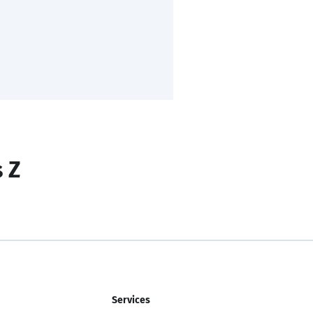
s Z
Services