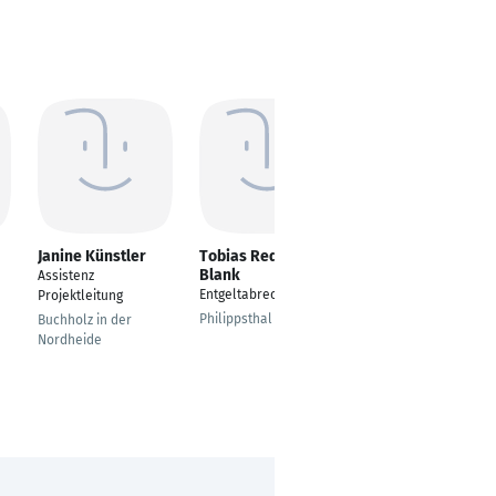
Janine Künstler
Tobias Redanz-
Valerie Jurack
Blank
Assistenz
---
Entgeltabrechner
Projektleitung
Bautzen
Philippsthal
Buchholz in der
Nordheide