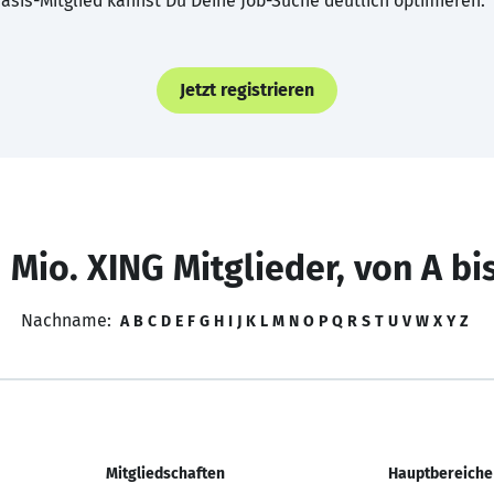
asis-Mitglied kannst Du Deine Job-Suche deutlich optimieren.
Jetzt registrieren
 Mio. XING Mitglieder, von A bi
Nachname:
A
B
C
D
E
F
G
H
I
J
K
L
M
N
O
P
Q
R
S
T
U
V
W
X
Y
Z
Mitgliedschaften
Hauptbereiche