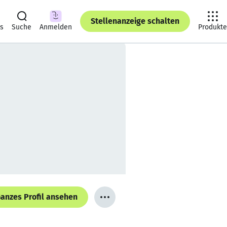
Stellenanzeige schalten
ts
Suche
Anmelden
Produkte
anzes Profil ansehen