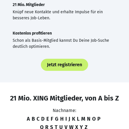
21 Mio. Mitglieder
Knüpf neue Kontakte und erhalte Impulse für ein
besseres Job-Leben.
Kostenlos profitieren
Schon als Basis-Mitglied kannst Du Deine Job-Suche
deutlich optimieren.
Jetzt registrieren
21 Mio. XING Mitglieder, von A bis Z
Nachname:
A
B
C
D
E
F
G
H
I
J
K
L
M
N
O
P
Q
R
S
T
U
V
W
X
Y
Z