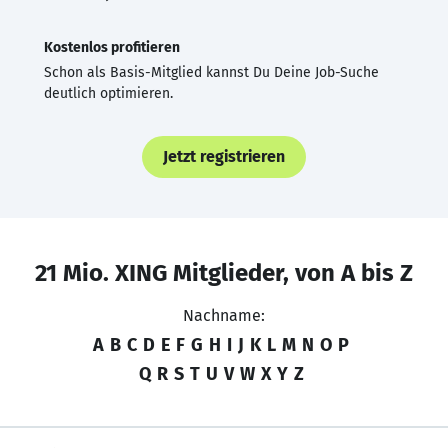
Kostenlos profitieren
Schon als Basis-Mitglied kannst Du Deine Job-Suche
deutlich optimieren.
Jetzt registrieren
21 Mio. XING Mitglieder, von A bis Z
Nachname:
A
B
C
D
E
F
G
H
I
J
K
L
M
N
O
P
Q
R
S
T
U
V
W
X
Y
Z