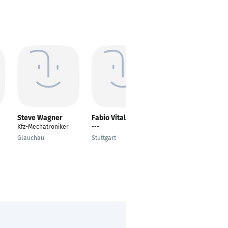
Steve Wagner
Fabio Vitale
Sven Neubert
Kfz-Mechatroniker
---
KFZ-Mechatroniker
Glauchau
Stuttgart
Pforzheim