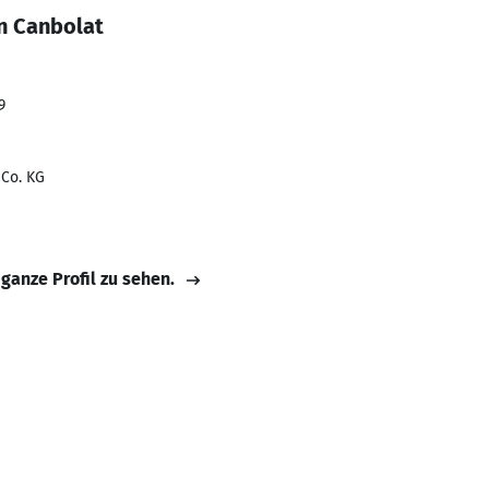
n Canbolat
9
Co. KG
 ganze Profil zu sehen.