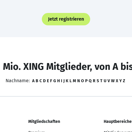
Jetzt registrieren
 Mio. XING Mitglieder, von A bi
Nachname:
A
B
C
D
E
F
G
H
I
J
K
L
M
N
O
P
Q
R
S
T
U
V
W
X
Y
Z
Mitgliedschaften
Hauptbereiche