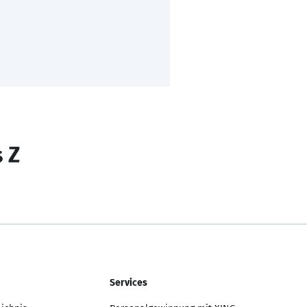
s Z
Services