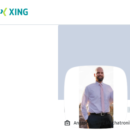
Berkan Canbolat
Angestellt, KFZ Mechatron