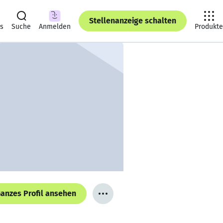
Stellenanzeige schalten
ts
Suche
Anmelden
Produkte
anzes Profil ansehen