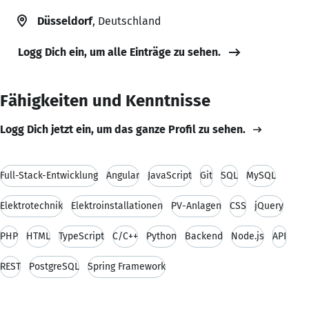
Düsseldorf
, Deutschland
Logg Dich ein, um alle Einträge zu sehen.
Fähigkeiten und Kenntnisse
Logg Dich jetzt ein, um das ganze Profil zu sehen.
Full-Stack-Entwicklung
Angular
JavaScript
Git
SQL
MySQL
Elektrotechnik
Elektroinstallationen
PV-Anlagen
CSS
jQuery
PHP
HTML
TypeScript
C/C++
Python
Backend
Node.js
API
REST
PostgreSQL
Spring Framework