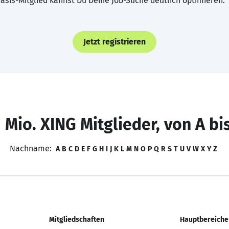
asis-Mitglied kannst Du Deine Job-Suche deutlich optimieren.
Jetzt registrieren
 Mio. XING Mitglieder, von A bi
Nachname:
A
B
C
D
E
F
G
H
I
J
K
L
M
N
O
P
Q
R
S
T
U
V
W
X
Y
Z
Mitgliedschaften
Hauptbereiche