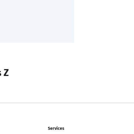
s Z
Services