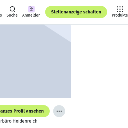
Stellenanzeige schalten
ts
Suche
Anmelden
Produkte
anzes Profil ansehen
urbüro Heidenreich