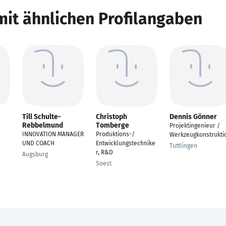
mit ähnlichen Profilangaben
Till Schulte-
Christoph
Dennis Gönner
Rebbelmund
Tomberge
Projektingenieur /
INNOVATION MANAGER
Produktions-/
Werkzeugkonstrukti
UND COACH
Entwicklungstechnike
Tuttlingen
r, R&D
Augsburg
Soest