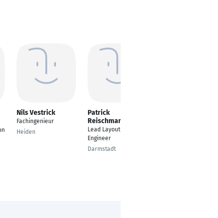
Nils Vestrick
Patrick
Maximilian Müller
Reischmann
Fachingenieur
komplexe
Lead Layout & Piping
on
Netzplanung
Heiden
Engineer
Berlin
Darmstadt