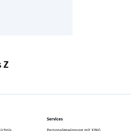
s Z
Services
eichnis
Personalgewinnung mit XING