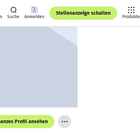
Stellenanzeige schalten
ts
Suche
Anmelden
Produkte
anzes Profil ansehen