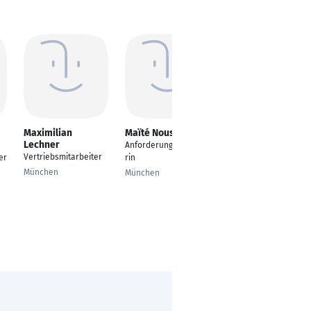
Maximilian
Maïté Noussitou
Phillip Rudolf
Lechner
Staringer MBA
Anforderungsmanage
Vertriebsmitarbeiter
Leitung Product
er
rin
Owner
München
München
Wien