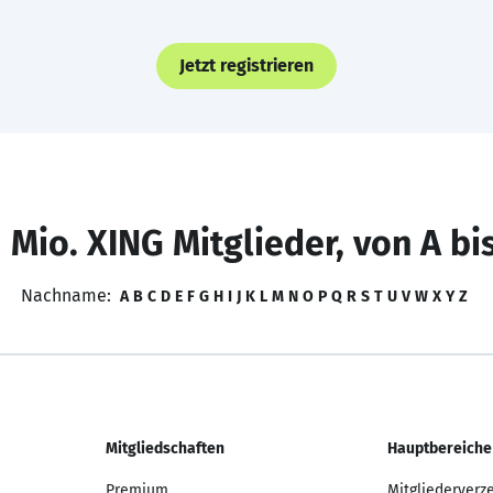
Jetzt registrieren
 Mio. XING Mitglieder, von A bi
Nachname:
A
B
C
D
E
F
G
H
I
J
K
L
M
N
O
P
Q
R
S
T
U
V
W
X
Y
Z
Mitgliedschaften
Hauptbereiche
Premium
Mitgliederverz