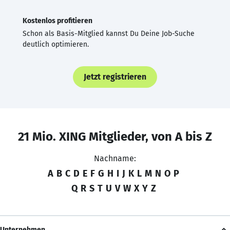
Kostenlos profitieren
Schon als Basis-Mitglied kannst Du Deine Job-Suche
deutlich optimieren.
Jetzt registrieren
21 Mio. XING Mitglieder, von A bis Z
Nachname:
A
B
C
D
E
F
G
H
I
J
K
L
M
N
O
P
Q
R
S
T
U
V
W
X
Y
Z
Unternehmen