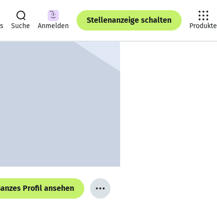
Stellenanzeige schalten
ts
Suche
Anmelden
Produkte
anzes Profil ansehen