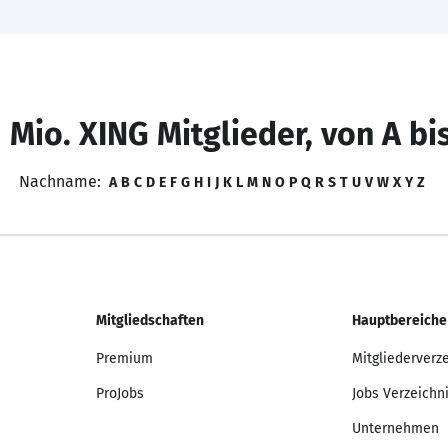
 Mio. XING Mitglieder, von A bi
Nachname:
A
B
C
D
E
F
G
H
I
J
K
L
M
N
O
P
Q
R
S
T
U
V
W
X
Y
Z
Mitgliedschaften
Hauptbereiche
Premium
Mitgliederverz
ProJobs
Jobs Verzeichn
Unternehmen