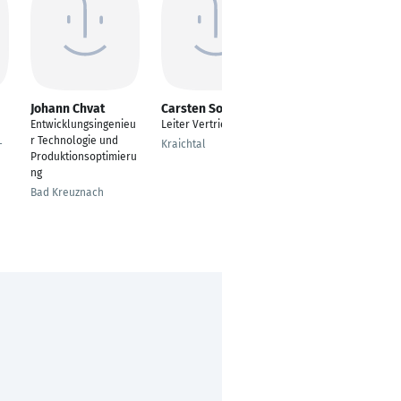
Johann Chvat
Carsten Sommer
Markus Bohnet
Entwicklungsingenieu
Leiter Vertrieb
Spezialist
r Technologie und
Materialbedarfsplanu
-
Kraichtal
Produktionsoptimieru
ng ILS
ng
Ulm
Bad Kreuznach