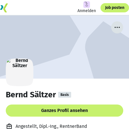
Job posten
Anmelden
Bernd Sältzer
Basis
Ganzes Profil ansehen
Angestellt, Dipl.-Ing., RentnerBand