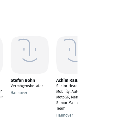
Stefan Bohn
Achim Rauser
Marcus
Rosenkranz
Vermögensberater
Sector Head Auto-
er
Geschäftsführer
Mobility, Automotive +
Hannover
pe
MotoGP, Member of
Frankfurt am Main
Senior Management
Team
Hannover