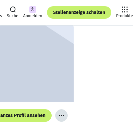
Stellenanzeige schalten
ts
Suche
Anmelden
Produkte
anzes Profil ansehen