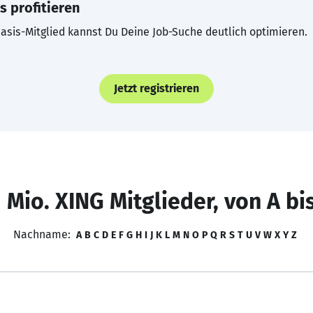
s profitieren
asis-Mitglied kannst Du Deine Job-Suche deutlich optimieren.
Jetzt registrieren
 Mio. XING Mitglieder, von A bi
Nachname:
A
B
C
D
E
F
G
H
I
J
K
L
M
N
O
P
Q
R
S
T
U
V
W
X
Y
Z