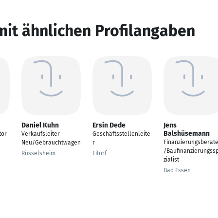
mit ähnlichen Profilangaben
Daniel Kuhn
Ersin Dede
Jens
Balshüsemann
tor
Verkaufsleiter
Geschäftsstellenleite
Finanzierungsberat
Neu/Gebrauchtwagen
r
/Baufinanzierungss
Rüsselsheim
Eitorf
zialist
Bad Essen