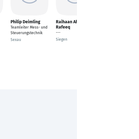
Philip Deimling
Raihaan Ahmed
Denis Alejnik
Rafeeq
Teamleiter Mess- und
Inbetriebnahme-
---
Steuerungstechnik
Techniker
Siegen
Sexau
Ratingen