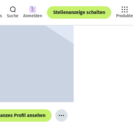
Stellenanzeige schalten
ts
Suche
Anmelden
Produkte
anzes Profil ansehen