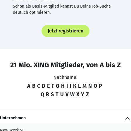
Schon als Basis-Mitglied kannst Du Deine Job-Suche
deutlich optimieren.
Jetzt registrieren
21 Mio. XING Mitglieder, von A bis Z
Nachname:
A
B
C
D
E
F
G
H
I
J
K
L
M
N
O
P
Q
R
S
T
U
V
W
X
Y
Z
Unternehmen
New Work SE