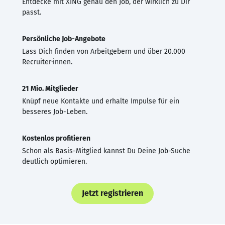
Entdecke mit XING genau den Job, der wirklich zu Dir
passt.
Persönliche Job-Angebote
Lass Dich finden von Arbeitgebern und über 20.000
Recruiter·innen.
21 Mio. Mitglieder
Knüpf neue Kontakte und erhalte Impulse für ein
besseres Job-Leben.
Kostenlos profitieren
Schon als Basis-Mitglied kannst Du Deine Job-Suche
deutlich optimieren.
Jetzt registrieren