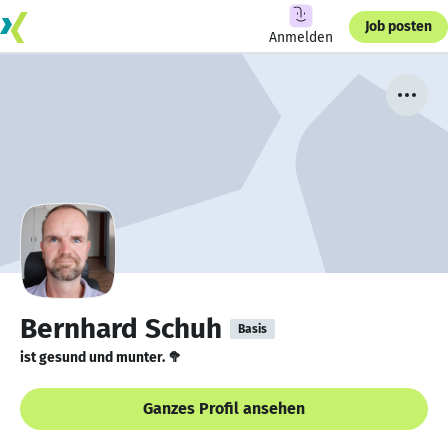
Job posten
Anmelden
Bernhard Schuh
Basis
ist gesund und munter. 🥦
Ganzes Profil ansehen