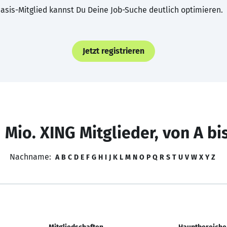
asis-Mitglied kannst Du Deine Job-Suche deutlich optimieren.
Jetzt registrieren
 Mio. XING Mitglieder, von A bi
Nachname:
A
B
C
D
E
F
G
H
I
J
K
L
M
N
O
P
Q
R
S
T
U
V
W
X
Y
Z