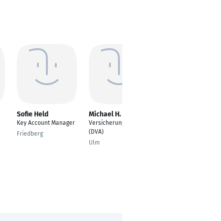
Sofie Held
Michael H. Matzick
Jörg Dr. med.
Schanbacher
Key Account Manager
Versicherungsexperte
Facharzt Orthopädie
(DVA)
Friedberg
und Unfallchirurgie
Ulm
Öhringen