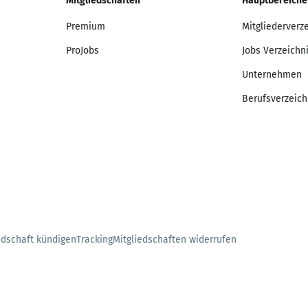
Mitgliedschaften
Hauptbereiche
Premium
Mitgliederverz
ProJobs
Jobs Verzeichn
Unternehmen
Berufsverzeich
edschaft kündigen
Tracking
Mitgliedschaften widerrufen