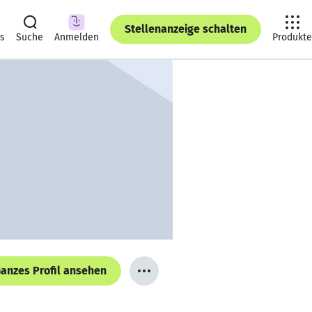
Stellenanzeige schalten
ts
Suche
Anmelden
Produkte
anzes Profil ansehen