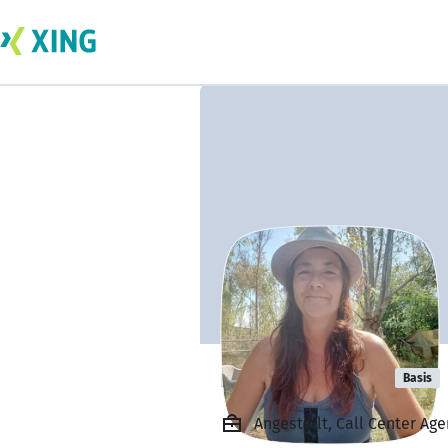
Berta Aguilar
Basis
Angestellt, Call Center Ag