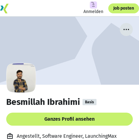
Job posten
Anmelden
Besmillah Ibrahimi
Basis
Ganzes Profil ansehen
Angestellt, Software Engineer, LaunchingMax