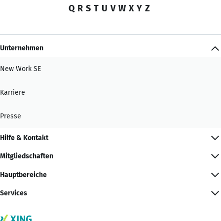
Q
R
S
T
U
V
W
X
Y
Z
Unternehmen
New Work SE
Karriere
Presse
Hilfe & Kontakt
Mitgliedschaften
Hauptbereiche
Services