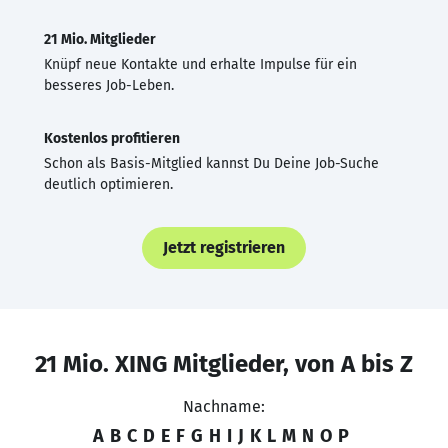
21 Mio. Mitglieder
Knüpf neue Kontakte und erhalte Impulse für ein
besseres Job-Leben.
Kostenlos profitieren
Schon als Basis-Mitglied kannst Du Deine Job-Suche
deutlich optimieren.
Jetzt registrieren
21 Mio. XING Mitglieder, von A bis Z
Nachname:
A
B
C
D
E
F
G
H
I
J
K
L
M
N
O
P