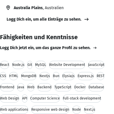
Australia Plains
, Australien
Logg Dich ein, um alle Einträge zu sehen.
Fähigkeiten und Kenntnisse
Logg Dich jetzt ein, um das ganze Profil zu sehen.
React
Node.js
Git
MySQL
Website Development
JavaScript
CSS
HTML
MongoDB
Nextjs
Bun
Elysiajs
Express.js
REST
Frontend
Java
Web
Backend
TypeScript
Docker
Database
Web Design
API
Computer Science
Full-stack development
Web applications
Responsive web design
Node
Next.js