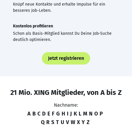
Knüpf neue Kontakte und erhalte Impulse für ein
besseres Job-Leben.
Kostenlos profitieren
Schon als Basis-Mitglied kannst Du Deine Job-Suche
deutlich optimieren.
Jetzt registrieren
21 Mio. XING Mitglieder, von A bis Z
Nachname:
A
B
C
D
E
F
G
H
I
J
K
L
M
N
O
P
Q
R
S
T
U
V
W
X
Y
Z