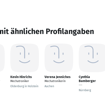
mit ähnlichen Profilangaben
Kevin Hinrichs
Verena Jenniches
Cynthia
Bamberger
r
Mechatroniker
Mechatronikerin
---
Oldenburg in Holstein
Aachen
Nürnberg