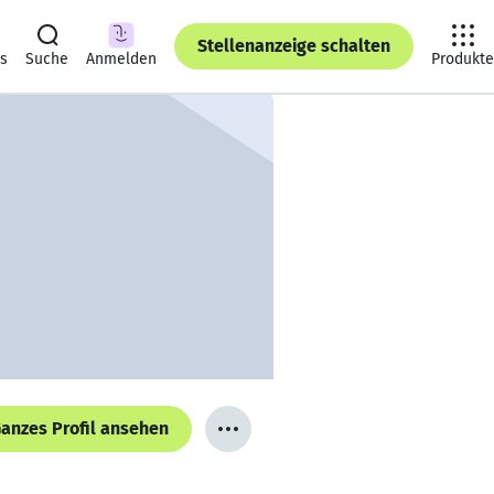
Stellenanzeige schalten
ts
Suche
Anmelden
Produkte
anzes Profil ansehen