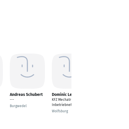
Andreas Schubert
Dominic Lehnhoff
Jeremy Neumann
---
KFZ Mechatroniker /
KFZ-Mechatroniker
Inbetriebnehmer
Burgwedel
Bremen
Wolfsburg