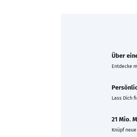
Über eine
Entdecke mi
Persönli
Lass Dich f
21 Mio. M
Knüpf neue 