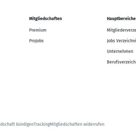
Mitgliedschaften
Hauptbereiche
Premium
Mitgliederverz
ProJobs
Jobs Verzeichn
Unternehmen
Berufsverzeich
edschaft kündigen
Tracking
Mitgliedschaften widerrufen