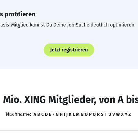
s profitieren
asis-Mitglied kannst Du Deine Job-Suche deutlich optimieren.
Jetzt registrieren
 Mio. XING Mitglieder, von A bi
Nachname:
A
B
C
D
E
F
G
H
I
J
K
L
M
N
O
P
Q
R
S
T
U
V
W
X
Y
Z