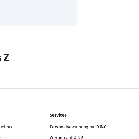
s Z
Services
eichnis
Personalgewinnung mit XING
is
Werben auf XING