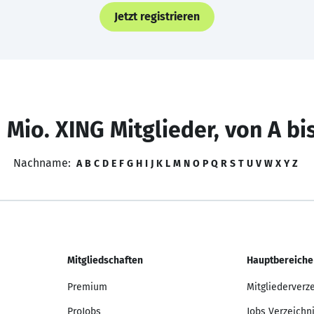
Jetzt registrieren
 Mio. XING Mitglieder, von A bi
Nachname:
A
B
C
D
E
F
G
H
I
J
K
L
M
N
O
P
Q
R
S
T
U
V
W
X
Y
Z
Mitgliedschaften
Hauptbereiche
Premium
Mitgliederverz
ProJobs
Jobs Verzeichn