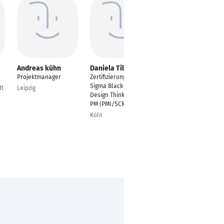
Andreas kühn
Daniela Tillmann
Ricarda Schmidt
Projektmanager
Zertifizierung Lean Six
Senior Product
Sigma Black Belt mit
Manager
dt
Leipzig
Design Thinking und
Munich
PM (PMI/SCRUM)
Köln