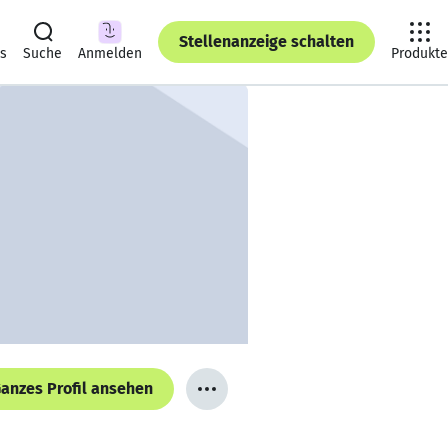
Stellenanzeige schalten
ts
Suche
Anmelden
Produkte
anzes Profil ansehen