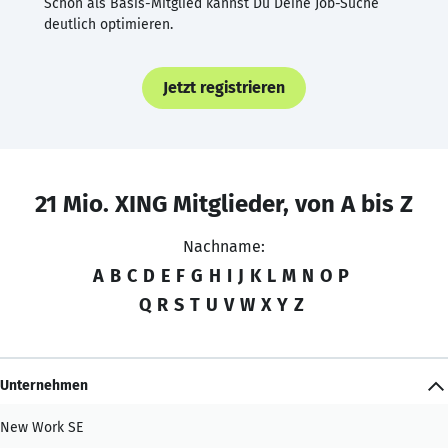
Schon als Basis-Mitglied kannst Du Deine Job-Suche
deutlich optimieren.
Jetzt registrieren
21 Mio. XING Mitglieder, von A bis Z
Nachname:
A
B
C
D
E
F
G
H
I
J
K
L
M
N
O
P
Q
R
S
T
U
V
W
X
Y
Z
Unternehmen
New Work SE