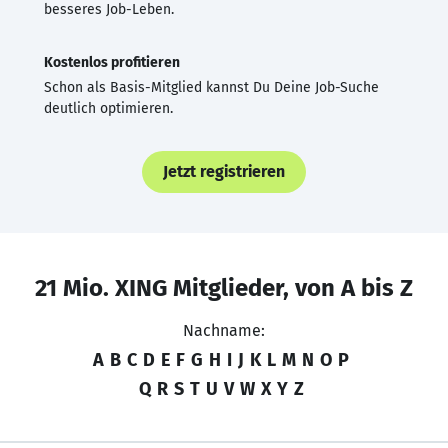
besseres Job-Leben.
Kostenlos profitieren
Schon als Basis-Mitglied kannst Du Deine Job-Suche
deutlich optimieren.
Jetzt registrieren
21 Mio. XING Mitglieder, von A bis Z
Nachname:
A
B
C
D
E
F
G
H
I
J
K
L
M
N
O
P
Q
R
S
T
U
V
W
X
Y
Z