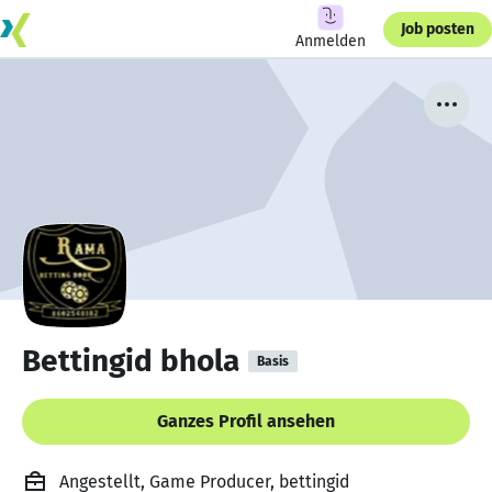
Job posten
Anmelden
Bettingid bhola
Basis
Ganzes Profil ansehen
Angestellt, Game Producer, bettingid