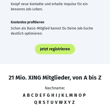
Knüpf neue Kontakte und erhalte Impulse für ein
besseres Job-Leben.
Kostenlos profitieren
Schon als Basis-Mitglied kannst Du Deine Job-Suche
deutlich optimieren.
Jetzt registrieren
21 Mio. XING Mitglieder, von A bis Z
Nachname:
A
B
C
D
E
F
G
H
I
J
K
L
M
N
O
P
Q
R
S
T
U
V
W
X
Y
Z