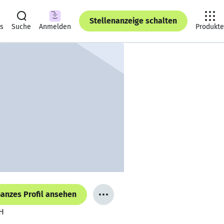
Stellenanzeige schalten
ts
Suche
Anmelden
Produkte
anzes Profil ansehen
bH