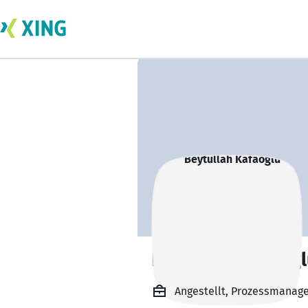
Beytullah Kafaog
Angestellt, Prozessmanag