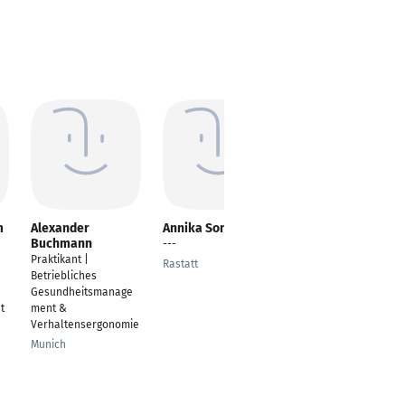
m
Alexander
Annika Sonnefeld
Michaela Warning
Buchmann
---
Beraterin für
Praktikant |
Betriebliches
Rastatt
|
Betriebliches
Gesundheitsmanage
Gesundheitsmanage
ment
t
ment &
Goslar
Verhaltensergonomie
Munich