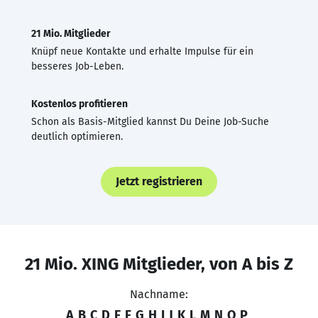
21 Mio. Mitglieder
Knüpf neue Kontakte und erhalte Impulse für ein
besseres Job-Leben.
Kostenlos profitieren
Schon als Basis-Mitglied kannst Du Deine Job-Suche
deutlich optimieren.
Jetzt registrieren
21 Mio. XING Mitglieder, von A bis Z
Nachname:
A
B
C
D
E
F
G
H
I
J
K
L
M
N
O
P