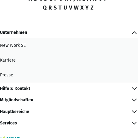
Q
R
S
T
U
V
W
X
Y
Z
Unternehmen
New Work SE
Karriere
Presse
Hilfe & Kontakt
Mitgliedschaften
Hauptbereiche
Services