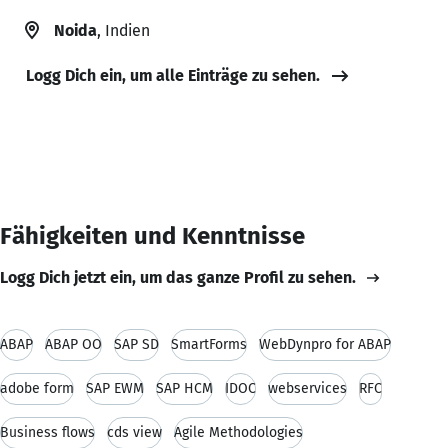
Noida
, Indien
Logg Dich ein, um alle Einträge zu sehen.
Fähigkeiten und Kenntnisse
Logg Dich jetzt ein, um das ganze Profil zu sehen.
ABAP
ABAP OO
SAP SD
SmartForms
WebDynpro for ABAP
adobe form
SAP EWM
SAP HCM
IDOC
webservices
RFC
Business flows
cds view
Agile Methodologies