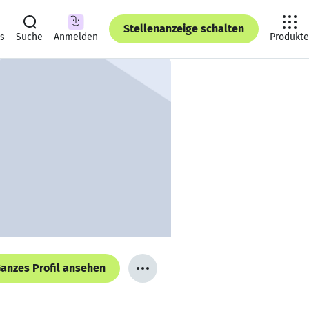
Stellenanzeige schalten
ts
Suche
Anmelden
Produkte
anzes Profil ansehen