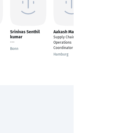
Srinivas Senthil
Aakash Maniyar
Joseph Shaju
kumar
Supply Chain
Production Engineer
---
Operations
Frankfurt am Main
Coordinator
Bonn
Hamburg