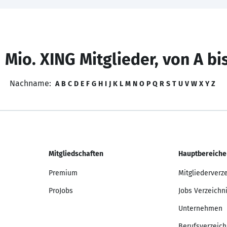
 Mio. XING Mitglieder, von A bi
Nachname:
A
B
C
D
E
F
G
H
I
J
K
L
M
N
O
P
Q
R
S
T
U
V
W
X
Y
Z
Mitgliedschaften
Hauptbereiche
Premium
Mitgliederverz
ProJobs
Jobs Verzeichn
Unternehmen
Berufsverzeich