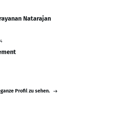
rayanan Natarajan
24
ement
 ganze Profil zu sehen.