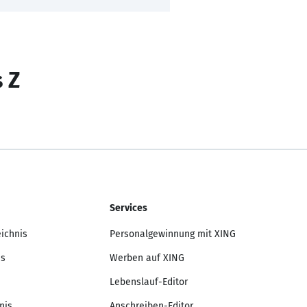
s Z
Services
eichnis
Personalgewinnung mit XING
is
Werben auf XING
Lebenslauf-Editor
nis
Anschreiben-Editor