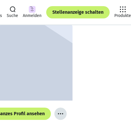
Stellenanzeige schalten
ts
Suche
Anmelden
Produkte
anzes Profil ansehen