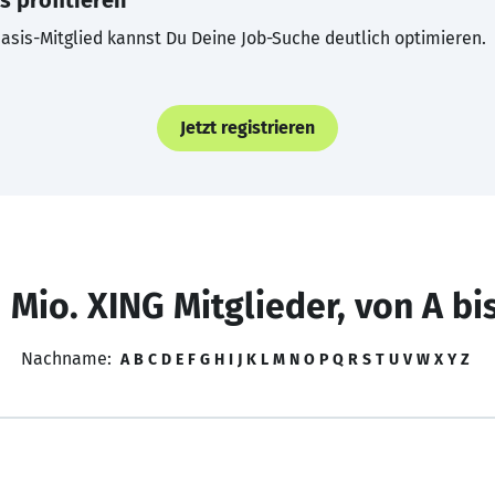
s profitieren
asis-Mitglied kannst Du Deine Job-Suche deutlich optimieren.
Jetzt registrieren
 Mio. XING Mitglieder, von A bi
Nachname:
A
B
C
D
E
F
G
H
I
J
K
L
M
N
O
P
Q
R
S
T
U
V
W
X
Y
Z