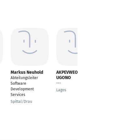
Markus Neuhold
AKPEVWEOGHENE
Arjun Singh
UGONO
Panwar
Abteilungsleiter
---
Principal Engineer
Software
Cloud Solution
Development
Lagos
Specialist
Services
Munich
Spittal/Drau