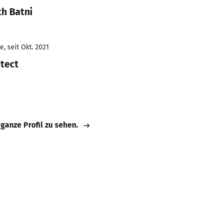
th Batni
, seit Okt. 2021
itect
 ganze Profil zu sehen.