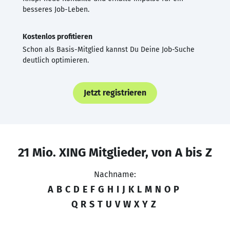
besseres Job-Leben.
Kostenlos profitieren
Schon als Basis-Mitglied kannst Du Deine Job-Suche
deutlich optimieren.
Jetzt registrieren
21 Mio. XING Mitglieder, von A bis Z
Nachname:
A
B
C
D
E
F
G
H
I
J
K
L
M
N
O
P
Q
R
S
T
U
V
W
X
Y
Z