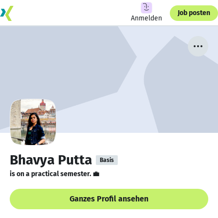
Job posten
Anmelden
Bhavya Putta
Basis
is on a practical semester. 💼
Ganzes Profil ansehen