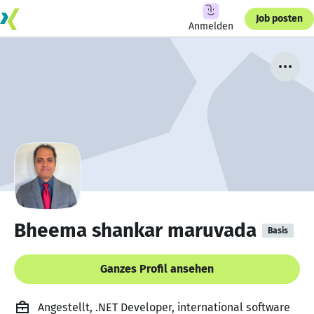
Job posten
Anmelden
Bheema shankar maruvada
Basis
Ganzes Profil ansehen
Angestellt, .NET Developer, international software